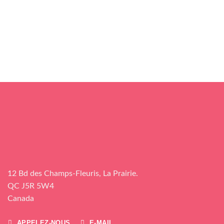
12 Bd des Champs-Fleuris, La Prairie.
QC J5R 5W4
Canada
APPELEZ-NOUS
E-MAIL