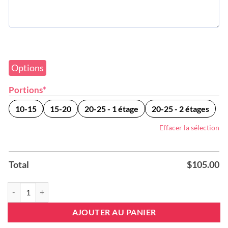
Options
(required)
Portions
*
10-15
15-20
20-25 - 1 étage
20-25 - 2 étages
Effacer la sélection
Total
$
105.00
quantité de Gâteaux d’anniversaires
AJOUTER AU PANIER