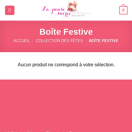
Passer
0
au
contenu
Boîte Festive
ACCUEIL
/
COLLECTION DES FÊTES
/
BOÎTE FESTIVE
Aucun produit ne correspond à votre sélection.