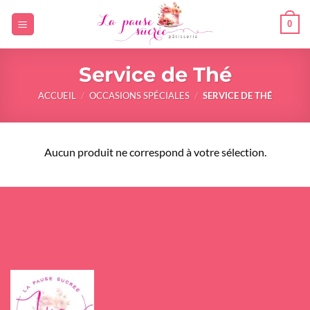
Passer
0
au
contenu
Service de Thé
ACCUEIL
/
OCCASIONS SPÉCIALES
/
SERVICE DE THÉ
Aucun produit ne correspond à votre sélection.