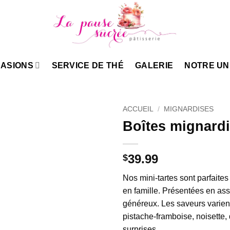
ASIONS
SERVICE DE THÉ
GALERIE
NOTRE UN
ACCUEIL
/
MIGNARDISES
Boîtes mignardi
39.99
$
Nos mini-tartes sont parfait
en famille.
Présentées en asso
généreux.
Les saveurs varient
pistache-framboise, noisette,
surprises.