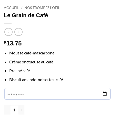
ACCUEIL
/
NOS TROMPES L'OEIL
Le Grain de Café
13.75
$
Mousse café-mascarpone
Crème onctueuse au café
Praliné café
Biscuit amande-noisettes-café
quantité de Le Grain de Café